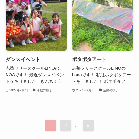
ダンスイベント
ポタポタアート
志塾フリースクールLINOの、
志塾フリースクールLINOの
NOAです！ 最近ダンスイベン
hanaです！ 私はポタポタアー
トがありました…きんちょう...
トをしました！ ポタポタア...
2024年9月4日
活動の様子
2024年9月3日
活動の様子
1
2
...
6