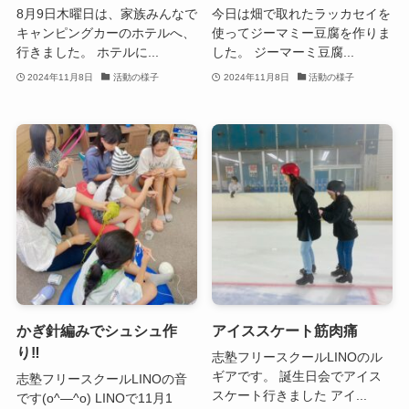
8月9日木曜日は、家族みんなで
今日は畑で取れたラッカセイを
キャンピングカーのホテルへ、
使ってジーマミー豆腐を作りま
行きました。 ホテルに...
した。 ジーマーミ豆腐...
2024年11月8日
活動の様子
2024年11月8日
活動の様子
かぎ針編みでシュシュ作
アイススケート筋肉痛
り‼
志塾フリースクールLINOのル
ギアです。 誕生日会でアイス
志塾フリースクールLINOの音
スケート行きました アイ...
です(o^―^o) LINOで11月1